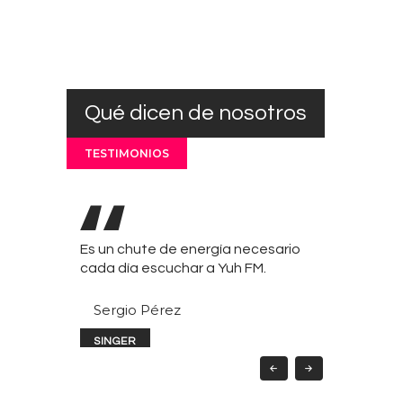
Qué dicen de nosotros
TESTIMONIOS
 mejores
Es un chute de energía necesario
Sois y seran
 beso y un
cada día escuchar a Yuh FM.
Gregorio y F
os
fuerte abra
Sergio Pérez
Faly Cabr
SINGER
OYENTE