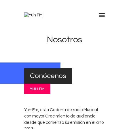
Inicio
Nosotros
Nosotros
Anúnciate en Yuh
Trabaja con nosotros
Contacto
Conócenos
YUH FM
Yuh Fm, es la Cadena de radio Musical
con mayor Crecimiento de audiencia
desde que comenzó su emisión en el año
2013.