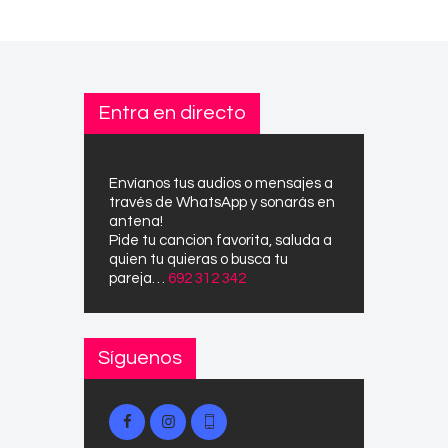
Entra en directo
Envíanos tus audios o mensajes a
través de WhatsApp y sonarás en
antena!
Pide tu cancion favorita, saluda a
quien tu quieras o busca tu
pareja…
692 312 342
Síguenos