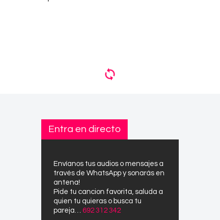
Entra en directo
Envíanos tus audios o mensajes a
través de WhatsApp y sonarás en
antena!
Pide tu cancion favorita, saluda a
quien tu quieras o busca tu
pareja…
692 312 342