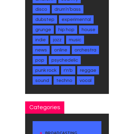
disco
drum’n’bass
dubstep
experimental
grunge
hip hop
house
indie
jazz
music
news
online
orchestra
pop
psychedelic
punk rock
r'n'b
reggae
sound
techno
vocal
Categories
BROADCASTING