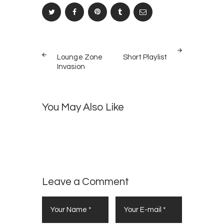
Navegación
PREV
NEXT
de
Lounge Zone
Short Playlist
POST
POST
Invasion
entradas
You May Also Like
What’s
15
Live
11
Up in
Shows
LIFESTYLE
LIFESTYLE
,
Berlin?
,
in
RELEASES
RELEASES
New
York
Leave a Comment