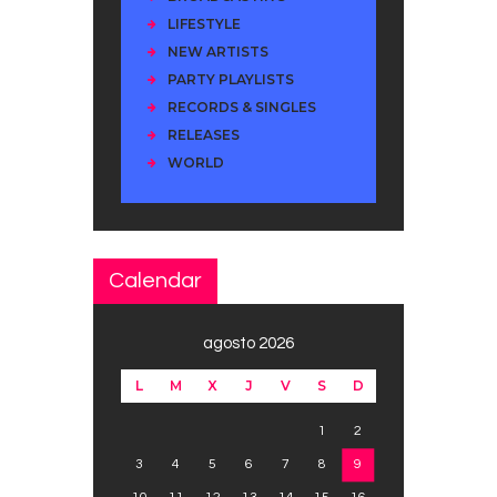
LIFESTYLE
NEW ARTISTS
PARTY PLAYLISTS
RECORDS & SINGLES
RELEASES
WORLD
Calendar
agosto 2026
L
M
X
J
V
S
D
1
2
3
4
5
6
7
8
9