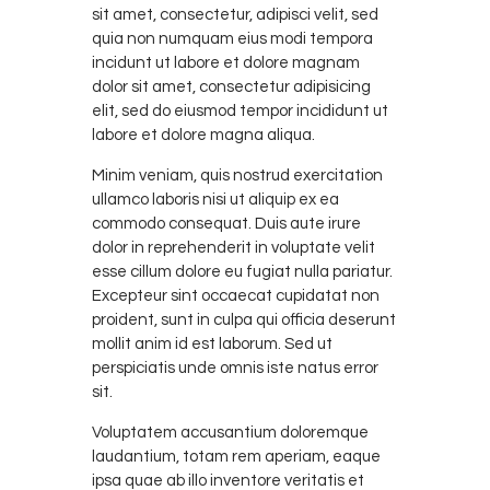
sit amet, consectetur, adipisci velit, sed
quia non numquam eius modi tempora
incidunt ut labore et dolore magnam
dolor sit amet, consectetur adipisicing
elit, sed do eiusmod tempor incididunt ut
labore et dolore magna aliqua.
Minim veniam, quis nostrud exercitation
ullamco laboris nisi ut aliquip ex ea
commodo consequat. Duis aute irure
dolor in reprehenderit in voluptate velit
esse cillum dolore eu fugiat nulla pariatur.
Excepteur sint occaecat cupidatat non
proident, sunt in culpa qui officia deserunt
mollit anim id est laborum. Sed ut
perspiciatis unde omnis iste natus error
sit.
Voluptatem accusantium doloremque
laudantium, totam rem aperiam, eaque
ipsa quae ab illo inventore veritatis et