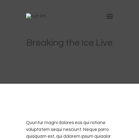
Inicio
Breaking the Ice Live
Nosotros
Anúnciate en Yuh
Trabaja con nosotros
Contacto
0
DICIEMBRE
2
6, 2017
Quuntur magni dolores eos qui ratione
voluptatem sequi nesciunt. Neque porro
quisquam est, qui dolorem ipsum quiaolor