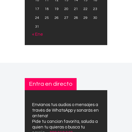
10
11
12
13
14
15
16
17
18
19
20
21
22
23
24
25
26
27
28
29
30
31
« Ene
Entra en directo
Envíanos tus audios o mensajes a
través de WhatsApp y sonarás en
antena!
Pide tu cancion favorita, saluda a
quien tu quieras o busca tu