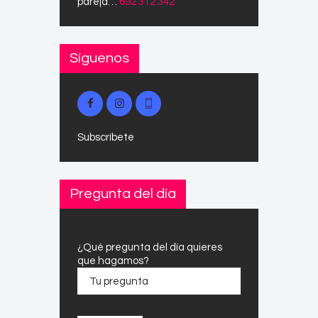
pareja…
692 312 342
Síguenos
Subscríbete
Pregunta del día
¿Qué pregunta del día quieres
que hagamos?