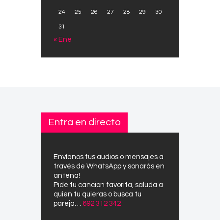
24
25
26
27
28
29
30
31
« Ene
Entra en directo
Envíanos tus audios o mensajes a
través de WhatsApp y sonarás en
antena!
Pide tu cancion favorita, saluda a
quien tu quieras o busca tu
pareja…
692 312 342