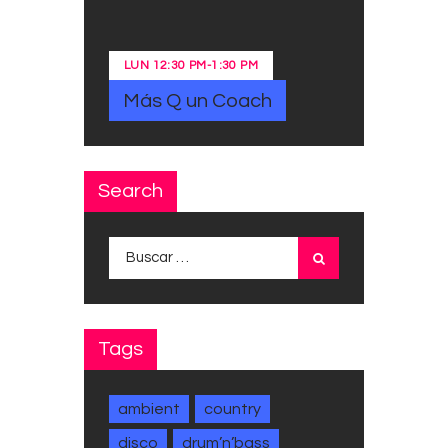
LUN
12:30 PM
-
1:30 PM
Más Q un Coach
Search
Buscar:
Tags
ambient
country
disco
drum’n’bass