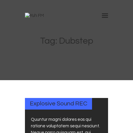
Inicio
Tag: Dubstep
Nosotros
Anúnciate en Yuh
Trabaja con nosotros
Contacto
OCTUBRE
30, 2017
Explosive Sound REC
Quuntur magni dolores eos qui
ratione voluptatem sequi nesciunt.
Neque porro quisquam est, qui