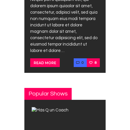
dolorem ipsum quiaolor sit amet,
consectetur, adipisci velit, sed quia
non numquam eius modi tempora
incidunt ut labore et dolore
magnam dolor sit amet,
consectetur adipisicing elit, sed do
eiusmod tempor incididunt ut
labore et dolore…
0
8
READ MORE
Popular Shows