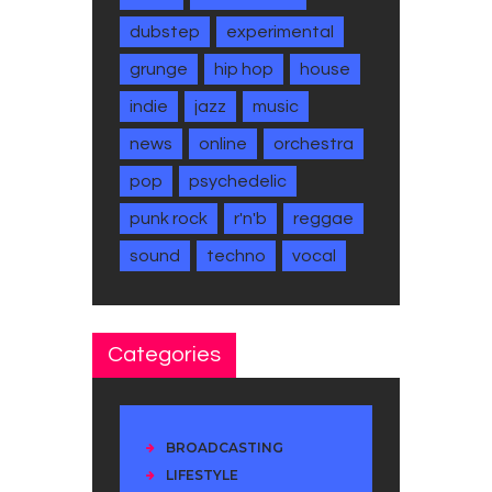
dubstep
experimental
grunge
hip hop
house
indie
jazz
music
news
online
orchestra
pop
psychedelic
punk rock
r'n'b
reggae
sound
techno
vocal
Categories
BROADCASTING
LIFESTYLE