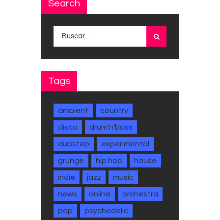
Search
Buscar:
Tags
ambient
country
disco
drum’n’bass
dubstep
experimental
grunge
hip hop
house
indie
jazz
music
news
online
orchestra
pop
psychedelic