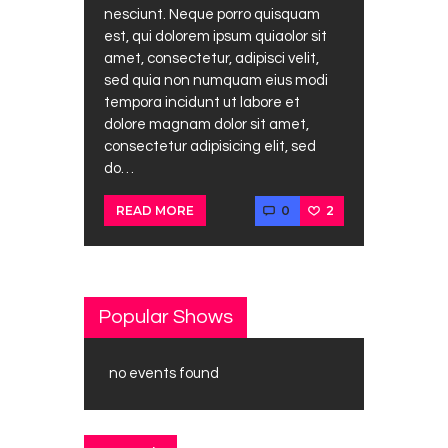
nesciunt. Neque porro quisquam
est, qui dolorem ipsum quiaolor sit
amet, consectetur, adipisci velit,
sed quia non numquam eius modi
tempora incidunt ut labore et
dolore magnam dolor sit amet,
consectetur adipisicing elit, sed
do…
0
2
READ MORE
Popular Shows
no events found