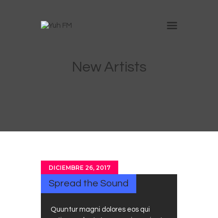
Inicio
New Artists
Nosotros
Anúnciate en Yuh
Trabaja con nosotros
Contacto
DICIEMBRE 26, 2017
Spread the Sound
Quuntur magni dolores eos qui