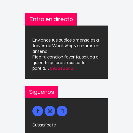
Entra en directo
Envíanos tus audios o mensajes a
través de WhatsApp y sonarás en
antena!
Pide tu cancion favorita, saluda a
quien tu quieras o busca tu
pareja…
692 312 342
Síguenos
Subscríbete