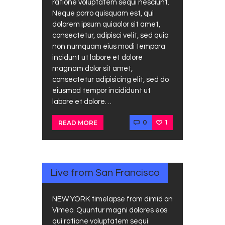
ratione voluptatem sequi nesciunt.
Neque porro quisquam est, qui
dolorem ipsum quiaolor sit amet,
consectetur, adipisci velit, sed quia
non numquam eius modi tempora
incidunt ut labore et dolore
magnam dolor sit amet,
consectetur adipisicing elit, sed do
eiusmod tempor incididunt ut
labore et dolore…
0
1
READ MORE
DICIEMBRE
14, 2017
Live from San Francisco
NEW YORK timelapse from dimid on
Vimeo. Quuntur magni dolores eos
qui ratione voluptatem sequi