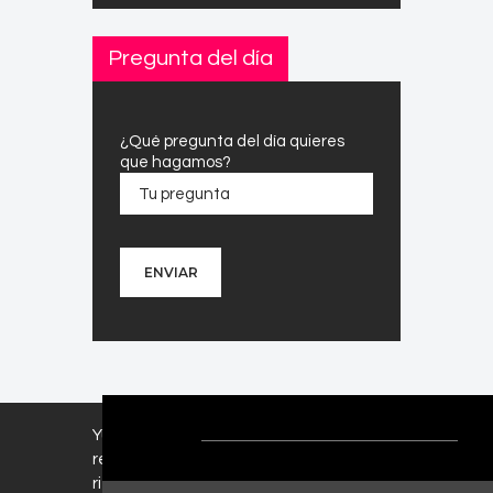
Pregunta del día
¿Qué pregunta del día quieres
que hagamos?
Yuh FM ©. Todos los derechos
reservados. Diseño web con mucho
ritmo
realizado por
Bit Works