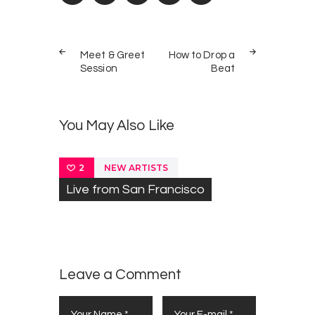
Navegación
PREV
NEXT
de
Meet & Greet
How to Drop a
POST
POST
Session
Beat
entradas
You May Also Like
NEW ARTISTS
2
Live from San Francisco
Leave a Comment