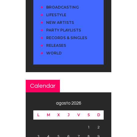
BROADCASTING
LIFESTYLE
NEW ARTISTS
PARTY PLAYLISTS
RECORDS & SINGLES
RELEASES
WORLD
Calendar
agosto 2026
L
M
X
J
V
S
D
1
2
3
4
5
6
7
8
9