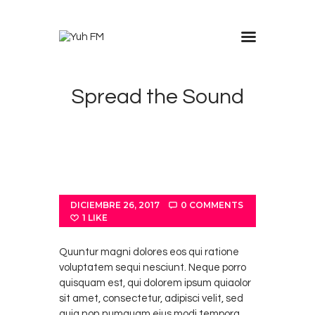
Inicio
Spread the Sound
Nosotros
Anúnciate en Yuh
Trabaja con nosotros
Contacto
DICIEMBRE 26, 2017
0
COMMENTS
1
LIKE
Quuntur magni dolores eos qui ratione
voluptatem sequi nesciunt. Neque porro
quisquam est, qui dolorem ipsum quiaolor
sit amet, consectetur, adipisci velit, sed
quia non numquam eius modi tempora