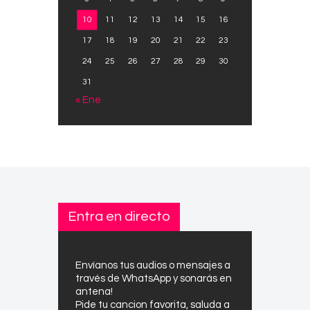
10
11
12
13
14
15
16
17
18
19
20
21
22
23
24
25
26
27
28
29
30
31
« Ene
Entra en directo
Envíanos tus audios o mensajes a
través de WhatsApp y sonarás en
antena!
Pide tu cancion favorita, saluda a