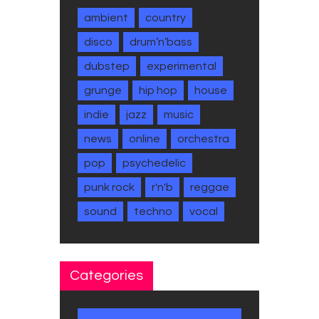
ambient
country
disco
drum’n’bass
dubstep
experimental
grunge
hip hop
house
indie
jazz
music
news
online
orchestra
pop
psychedelic
punk rock
r'n'b
reggae
sound
techno
vocal
Categories