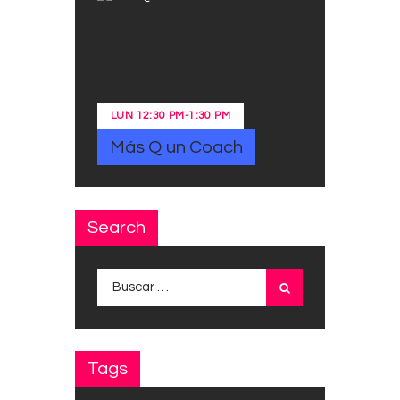
LUN
12:30 PM
-
1:30 PM
Más Q un Coach
Search
Buscar:
Tags