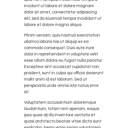
incidunt ut labore et dolore magnam
dolor sit amet, consectetur adipisicing
elit, sed do eiusmod tempor incididunt ut
labore et dolore magna aliqua.
Minim veniam, quis nostrud exercitation
ullamco laboris nisi ut aliquip ex ea
commodo consequat. Duis aute irure
dolor in reprehenderit in voluptate velit
esse cillum dolore eu fugiat nulla pariatur.
Excepteur sint occaecat cupidatat non
proident, sunt in culpa qui officia deserunt
mollit anim id est laborum. Sed ut
perspiciatis unde omnis iste natus error
sit.
Voluptatem accusantium doloremque
laudantium, totam rem aperiam, eaque
ipsa quae ab illo inventore veritatis et
quasi architecto beatae vitae dicta sunt
explicabo. Nemo enim ipsam voluptatem