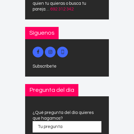
quien tu quieras o busca tu
pareja…
692 312 342
Síguenos
Subscríbete
Pregunta del día
¿Qué pregunta del día quieres
que hagamos?