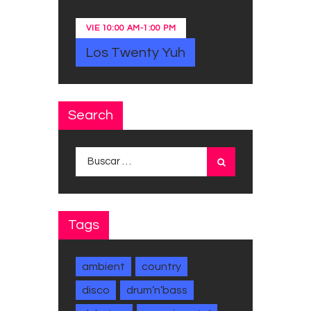
VIE
10:00 AM
-
1:00 PM
Los Twenty Yuh
Search
Buscar:
Tags
ambient
country
disco
drum’n’bass