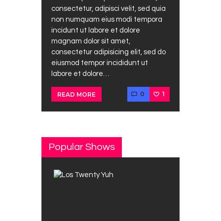
consectetur, adipisci velit, sed quia
non numquam eius modi tempora
incidunt ut labore et dolore
magnam dolor sit amet,
consectetur adipisicing elit, sed do
eiusmod tempor incididunt ut
labore et dolore…
0
1
READ MORE
Popular Shows