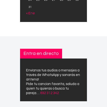
31
« Ene
Entra en directo
Envíanos tus audios o mensajes a
través de WhatsApp y sonarás en
antena!
Pide tu cancion favorita, saluda a
quien tu quieras o busca tu
pareja…
692 312 342