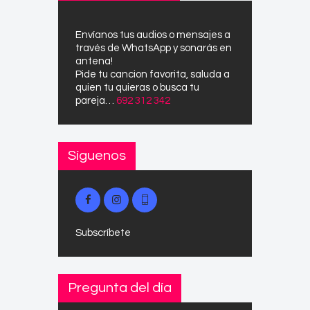
Envíanos tus audios o mensajes a
través de WhatsApp y sonarás en
antena!
Pide tu cancion favorita, saluda a
quien tu quieras o busca tu
pareja…
692 312 342
Síguenos
Subscríbete
Pregunta del día