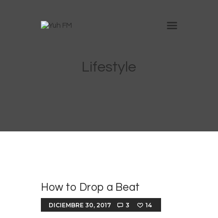
Inicio
Lifestyle
Nosotros
Anúnciate en Yuh
Trabaja con nosotros
Contacto
How to Drop a Beat
DICIEMBRE 30, 2017
3
14