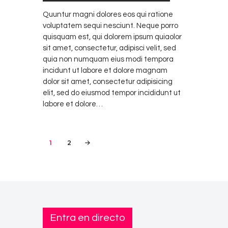
Quuntur magni dolores eos qui ratione
voluptatem sequi nesciunt. Neque porro
quisquam est, qui dolorem ipsum quiaolor
sit amet, consectetur, adipisci velit, sed
quia non numquam eius modi tempora
incidunt ut labore et dolore magnam
dolor sit amet, consectetur adipisicing
elit, sed do eiusmod tempor incididunt ut
labore et dolore…
Paginación
PAGE
1
PAGE
2
>
de
entradas
Entra en directo