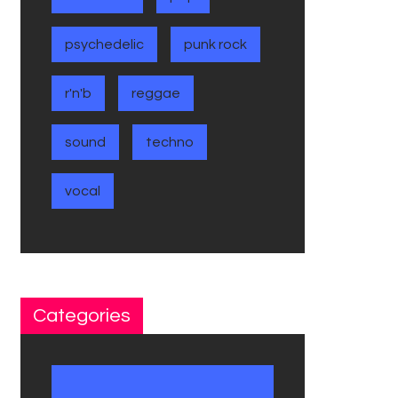
psychedelic
punk rock
r'n'b
reggae
sound
techno
vocal
Categories