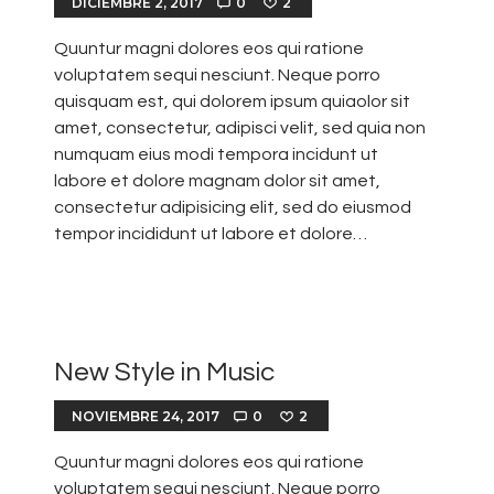
DICIEMBRE 2, 2017
0
2
Quuntur magni dolores eos qui ratione
voluptatem sequi nesciunt. Neque porro
quisquam est, qui dolorem ipsum quiaolor sit
amet, consectetur, adipisci velit, sed quia non
numquam eius modi tempora incidunt ut
labore et dolore magnam dolor sit amet,
consectetur adipisicing elit, sed do eiusmod
tempor incididunt ut labore et dolore…
New Style in Music
NOVIEMBRE 24, 2017
0
2
Quuntur magni dolores eos qui ratione
voluptatem sequi nesciunt. Neque porro