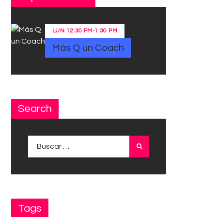
LUN
12:30 PM
-
1:30 PM
Más Q un Coach
Search
Buscar:
Tags