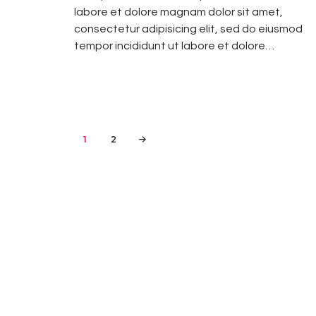
labore et dolore magnam dolor sit amet,
consectetur adipisicing elit, sed do eiusmod
tempor incididunt ut labore et dolore…
Paginación
PAGE
1
PAGE
2
>
de
entradas