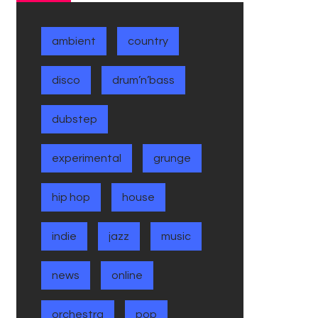
ambient
country
disco
drum’n’bass
dubstep
experimental
grunge
hip hop
house
indie
jazz
music
news
online
orchestra
pop