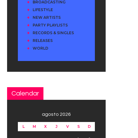
BROADCASTING
LIFESTYLE
NEW ARTISTS
PARTY PLAYLISTS
RECORDS & SINGLES
RELEASES
WORLD
Calendar
agosto 2026
L
M
X
J
V
S
D