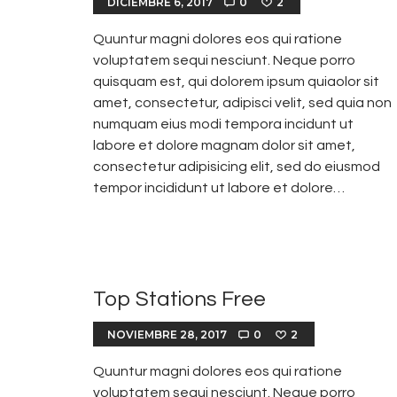
DICIEMBRE 6, 2017
0
2
Quuntur magni dolores eos qui ratione
voluptatem sequi nesciunt. Neque porro
quisquam est, qui dolorem ipsum quiaolor sit
amet, consectetur, adipisci velit, sed quia non
numquam eius modi tempora incidunt ut
labore et dolore magnam dolor sit amet,
consectetur adipisicing elit, sed do eiusmod
tempor incididunt ut labore et dolore…
Top Stations Free
NOVIEMBRE 28, 2017
0
2
Quuntur magni dolores eos qui ratione
voluptatem sequi nesciunt. Neque porro