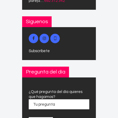
pareja…
692 312 342
Síguenos
Subscríbete
Pregunta del día
¿Qué pregunta del día quieres
que hagamos?