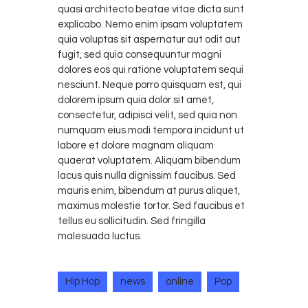
quasi architecto beatae vitae dicta sunt
explicabo. Nemo enim ipsam voluptatem
quia voluptas sit aspernatur aut odit aut
fugit, sed quia consequuntur magni
dolores eos qui ratione voluptatem sequi
nesciunt. Neque porro quisquam est, qui
dolorem ipsum quia dolor sit amet,
consectetur, adipisci velit, sed quia non
numquam eius modi tempora incidunt ut
labore et dolore magnam aliquam
quaerat voluptatem. Aliquam bibendum
lacus quis nulla dignissim faucibus. Sed
mauris enim, bibendum at purus aliquet,
maximus molestie tortor. Sed faucibus et
tellus eu sollicitudin. Sed fringilla
malesuada luctus.
Hip Hop
news
online
Pop