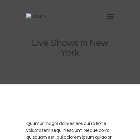
Inicio
Live Shows in New
Nosotros
York
Anúnciate en Yuh
Trabaja con nosotros
Contacto
0
NOVIEMBRE
11
4, 2017
Quuntur magni dolores eos qui ratione
voluptatem sequi nesciunt. Neque porro
quisquam est, qui dolorem ipsum quiaolor