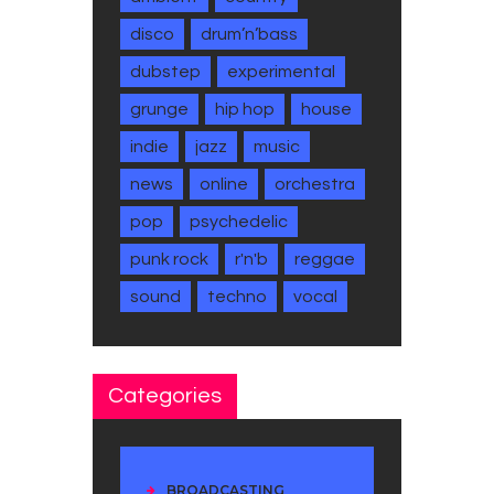
disco
drum’n’bass
dubstep
experimental
grunge
hip hop
house
indie
jazz
music
news
online
orchestra
pop
psychedelic
punk rock
r'n'b
reggae
sound
techno
vocal
Categories
BROADCASTING