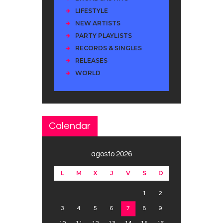
LIFESTYLE
NEW ARTISTS
PARTY PLAYLISTS
RECORDS & SINGLES
RELEASES
WORLD
Calendar
agosto 2026
L
M
X
J
V
S
D
1
2
3
4
5
6
7
8
9