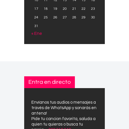
10
11
12
13
14
15
16
17
18
19
20
21
22
23
24
25
26
27
28
29
30
31
« Ene
Entra en directo
Envíanos tus audios o mensajes a
través de WhatsApp y sonarás en
antena!
Pide tu cancion favorita, saluda a
quien tu quieras o busca tu