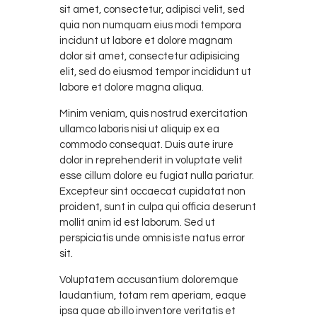
sit amet, consectetur, adipisci velit, sed
quia non numquam eius modi tempora
incidunt ut labore et dolore magnam
dolor sit amet, consectetur adipisicing
elit, sed do eiusmod tempor incididunt ut
labore et dolore magna aliqua.
Minim veniam, quis nostrud exercitation
ullamco laboris nisi ut aliquip ex ea
commodo consequat. Duis aute irure
dolor in reprehenderit in voluptate velit
esse cillum dolore eu fugiat nulla pariatur.
Excepteur sint occaecat cupidatat non
proident, sunt in culpa qui officia deserunt
mollit anim id est laborum. Sed ut
perspiciatis unde omnis iste natus error
sit.
Voluptatem accusantium doloremque
laudantium, totam rem aperiam, eaque
ipsa quae ab illo inventore veritatis et