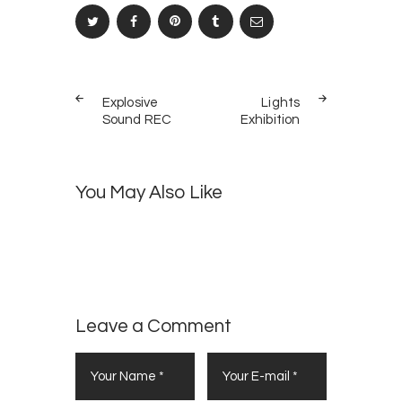
Navegación
PREV
NEXT
de
Explosive
Lights
POST
POST
Sound REC
Exhibition
entradas
You May Also Like
Lounge
2
What’s
15
Zone
LIFESTYLE
Up in
Invasion
LIFESTYLE
,
Berlin?
RELEASES
Leave a Comment